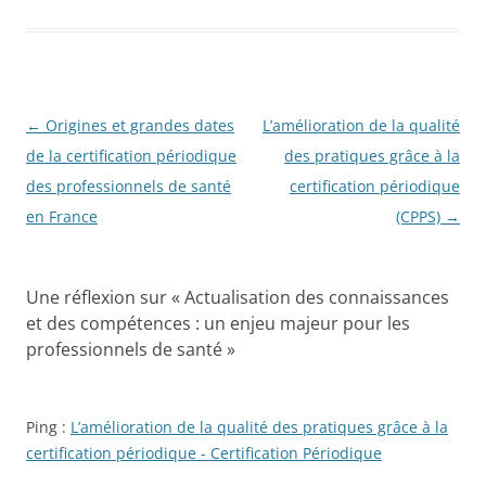
Navigation
←
Origines et grandes dates
L’amélioration de la qualité
des
de la certification périodique
des pratiques grâce à la
articles
des professionnels de santé
certification périodique
en France
(CPPS)
→
Une réflexion sur «
Actualisation des connaissances
et des compétences : un enjeu majeur pour les
professionnels de santé
»
Ping :
L’amélioration de la qualité des pratiques grâce à la
certification périodique - Certification Périodique