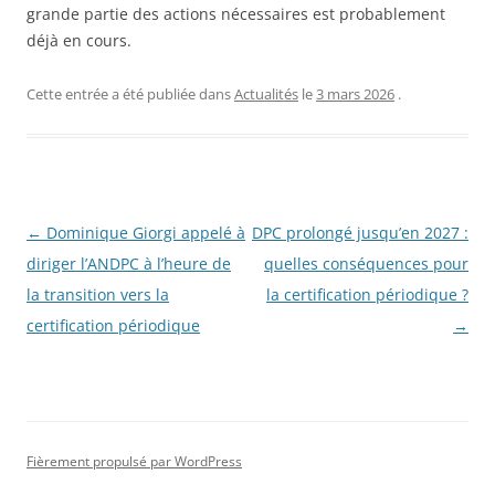
grande partie des actions nécessaires est probablement
déjà en cours.
Cette entrée a été publiée dans
Actualités
le
3 mars 2026
.
Navigation
←
Dominique Giorgi appelé à
DPC prolongé jusqu’en 2027 :
des
diriger l’ANDPC à l’heure de
quelles conséquences pour
articles
la transition vers la
la certification périodique ?
certification périodique
→
Fièrement propulsé par WordPress